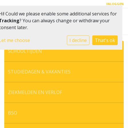
INLOGGEN
Hi! Could we please enable some additional services for
Toggle 
Tracking
? You can always change or withdraw your
consent later.
Let me choose
I decline
That's ok
SCHOOLTIJDEN
STUDIEDAGEN & VAKANTIES
ZIEKMELDEN EN VERLOF
BSO