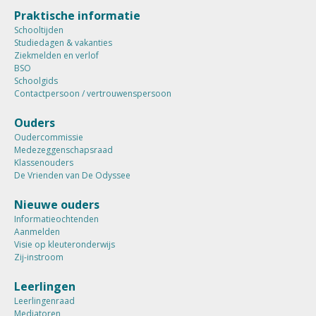
Praktische informatie
Schooltijden
Studiedagen & vakanties
Ziekmelden en verlof
BSO
Schoolgids
Contactpersoon / vertrouwenspersoon
Ouders
Oudercommissie
Medezeggenschapsraad
Klassenouders
De Vrienden van De Odyssee
Nieuwe ouders
Informatieochtenden
Aanmelden
Visie op kleuteronderwijs
Zij-instroom
Leerlingen
Leerlingenraad
Mediatoren