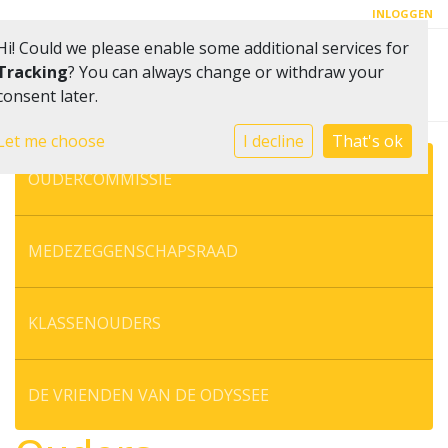
INLOGGEN
Hi! Could we please enable some additional services for
Toggle 
Tracking
? You can always change or withdraw your
consent later.
Let me choose
I decline
That's ok
OUDERCOMMISSIE
MEDEZEGGENSCHAPSRAAD
KLASSENOUDERS
DE VRIENDEN VAN DE ODYSSEE