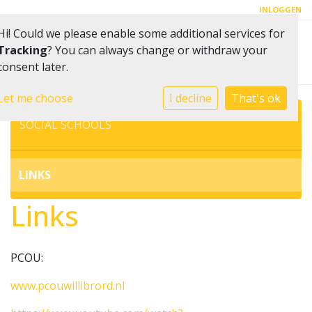
INLOGGEN
Hi! Could we please enable some additional services for
Toggle 
Tracking
? You can always change or withdraw your
consent later.
Let me choose
I decline
That's ok
SOCIAL SCHOOLS
LINKS
Links
PCOU:
www.pcouwillibrord.nl