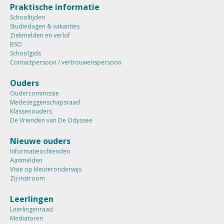
Praktische informatie
Schooltijden
Studiedagen & vakanties
Ziekmelden en verlof
BSO
Schoolgids
Contactpersoon / vertrouwenspersoon
Ouders
Oudercommissie
Medezeggenschapsraad
Klassenouders
De Vrienden van De Odyssee
Nieuwe ouders
Informatieochtenden
Aanmelden
Visie op kleuteronderwijs
Zij-instroom
Leerlingen
Leerlingenraad
Mediatoren