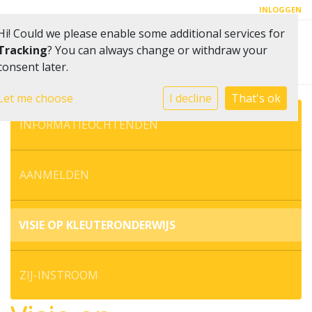
INLOGGEN
Hi! Could we please enable some additional services for
Toggle 
Tracking
? You can always change or withdraw your
consent later.
Let me choose
I decline
That's ok
INFORMATIEOCHTENDEN
AANMELDEN
VISIE OP KLEUTERONDERWIJS
ZIJ-INSTROOM